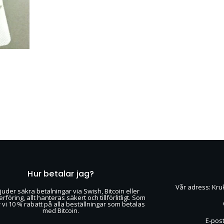
Hur betalar jag?
Vår adress: Kru
juder säkra betalningar via Swish, Bitcoin eller
föring, allt hanteras säkert och tillförlitligt. Som
r vi 10 % rabatt på alla beställningar som betalas
med Bitcoin.
E-pos