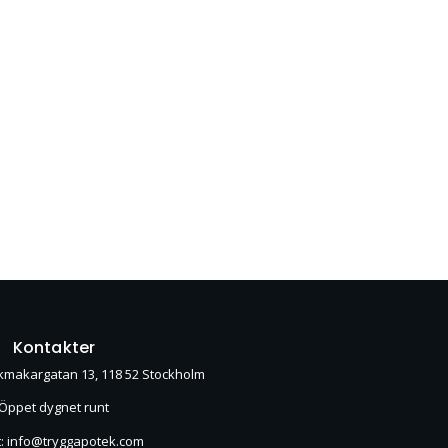
Kontakter
kmakargatan 13, 118 52 Stockholm
Öppet dygnet runt
t: info@tryggapotek.com