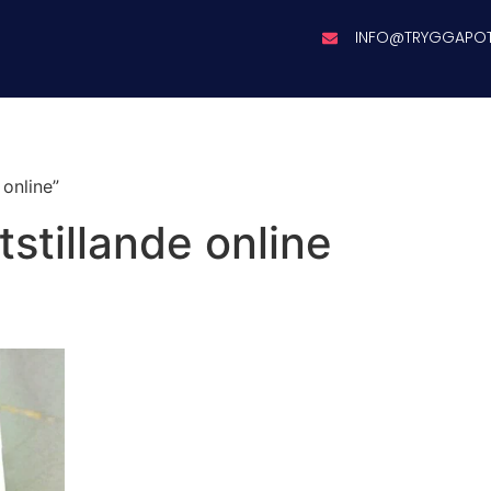
INFO@TRYGGAPO
 online”
tstillande online