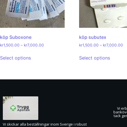
köp Suboxone
köp subutex
kr
1,500.00
–
kr
7,000.00
kr
1,500.00
–
kr
7,000.00
Select options
Select options
Vi erb
banköver
tack ge
Vi skickar alla beställningar inom Sverige i robust