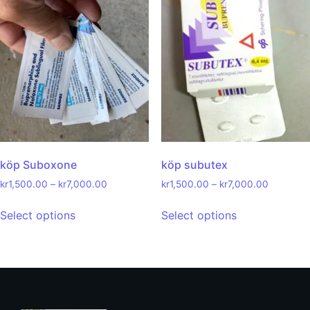
köp Suboxone
köp subutex
kr
1,500.00
–
kr
7,000.00
kr
1,500.00
–
kr
7,000.00
Select options
Select options