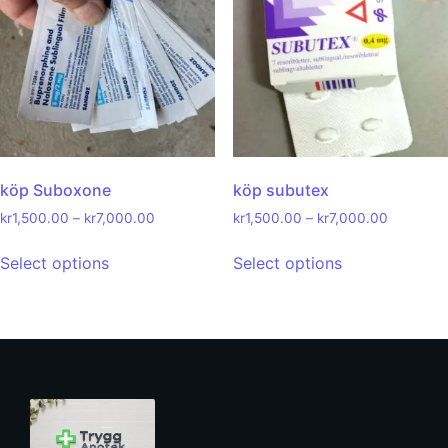
köp Suboxone
köp subutex
kr
1,500.00
–
kr
7,000.00
kr
1,500.00
–
kr
7,000.00
Select options
Select options