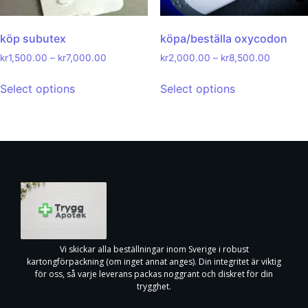
köp subutex
köpa/beställa oxycodon
kr
1,500.00
–
kr
7,000.00
kr
2,000.00
–
kr
8,500.00
Select options
Select options
Vi skickar alla beställningar inom Sverige i robust
kartongförpackning (om inget annat anges). Din integritet är viktig
för oss, så varje leverans packas noggrant och diskret för din
trygghet.