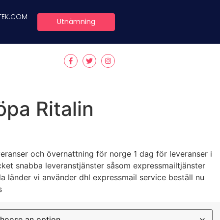
TEK.COM
Utnämning
öpa Ritalin
eranser och övernattning för norge 1 dag för leveranser i
et snabba leveranstjänster såsom expressmailtjänster
ella länder vi använder dhl expressmail service beställ nu
s