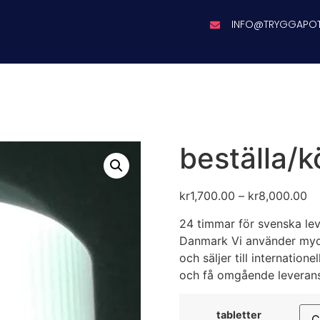
INFO@TRYGGAPO
beställa/k
kr
1,700.00
–
kr
8,000.00
24 timmar för svenska lev
Danmark Vi använder myck
och säljer till internation
och få omgående leveran
tabletter