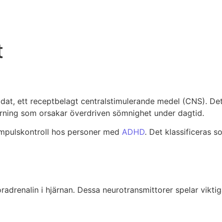
t
enidat, ett receptbelagt centralstimulerande medel (CNS). D
örning som orsakar överdriven sömnighet under dagtid.
h impulskontroll hos personer med
ADHD
. Det klassificeras 
adrenalin i hjärnan. Dessa neurotransmittorer spelar vikti