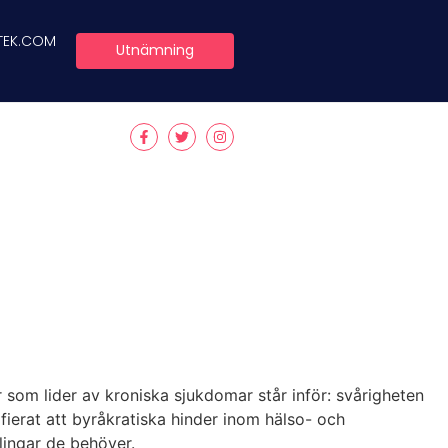
TEK.COM
Utnämning
om lider av kroniska sjukdomar står inför: svårigheten
fierat att byråkratiska hinder inom hälso- och
lingar de behöver.