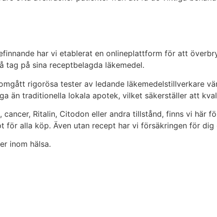
finnande har vi etablerat en onlineplattform för att överbr
å tag på sina receptbelagda läkemedel.
nomgått rigorösa tester av ledande läkemedelstillverkare vä
a än traditionella lokala apotek, vilket säkerställer att kval
cer, Ritalin, Citodon eller andra tillstånd, finns vi här för
ept för alla köp. Även utan recept har vi försäkringen för d
er inom hälsa.