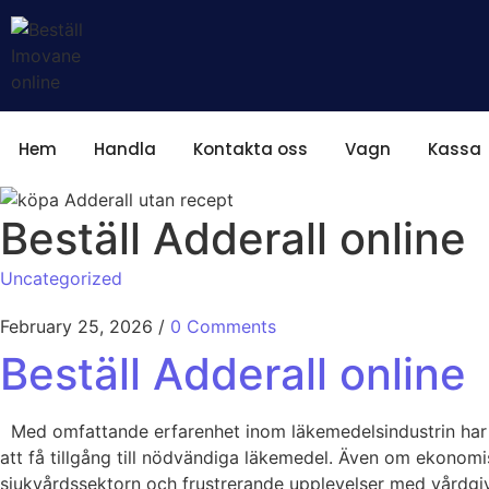
Hem
Handla
Kontakta oss
Vagn
Kassa
Beställ Adderall online
Uncategorized
February 25, 2026
/
0 Comments
Beställ Adderall online
Med omfattande erfarenhet inom läkemedelsindustrin har v
att få tillgång till nödvändiga läkemedel. Även om ekonomis
sjukvårdssektorn och frustrerande upplevelser med vårdgiva