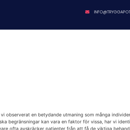
INFO@TRYGGAPO
i observerat en betydande utmaning som många individer s
ka begränsningar kan vara en faktor för vissa, har vi identi
re ofta avskräcker patienter från att få de viktiga behand