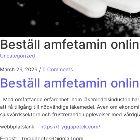
Beställ amfetamin onli
Uncategorized
March 26, 2026
/
0 Comments
Beställ amfetamin onli
Med omfattande erfarenhet inom läkemedelsindustrin har v
att få tillgång till nödvändiga läkemedel. Även om ekonomis
sjukvårdssektorn och frustrerande upplevelser med vårdgiva
webbplatslänk:
https://tryggapotek.com/
E-post: tryggapotek6@gmail.com