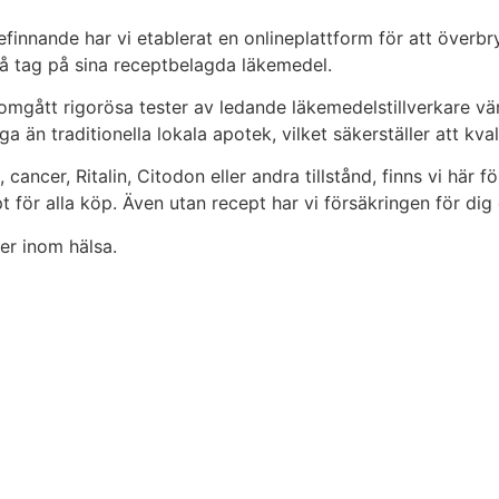
finnande har vi etablerat en onlineplattform för att överbr
å tag på sina receptbelagda läkemedel.
nomgått rigorösa tester av ledande läkemedelstillverkare vä
a än traditionella lokala apotek, vilket säkerställer att kval
cer, Ritalin, Citodon eller andra tillstånd, finns vi här för
ept för alla köp. Även utan recept har vi försäkringen för d
er inom hälsa.