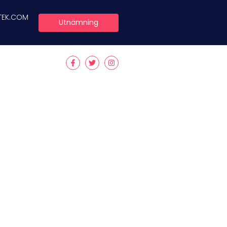
TEK.COM
Utnämning