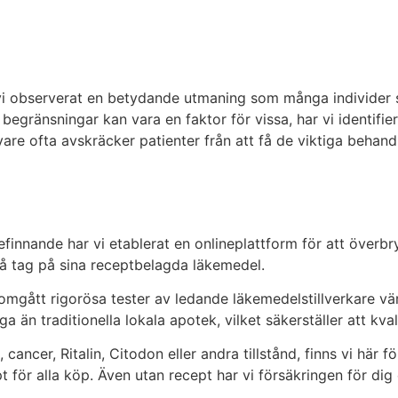
 observerat en betydande utmaning som många individer som
egränsningar kan vara en faktor för vissa, har vi identifie
re ofta avskräcker patienter från att få de viktiga behand
finnande har vi etablerat en onlineplattform för att överbr
å tag på sina receptbelagda läkemedel.
nomgått rigorösa tester av ledande läkemedelstillverkare vä
a än traditionella lokala apotek, vilket säkerställer att kval
cer, Ritalin, Citodon eller andra tillstånd, finns vi här för
ept för alla köp. Även utan recept har vi försäkringen för d