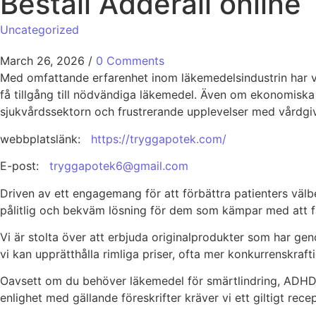
Beställ Adderall online
Uncategorized
March 26, 2026
/
0 Comments
Med omfattande erfarenhet inom läkemedelsindustrin har vi
få tillgång till nödvändiga läkemedel. Även om ekonomiska b
sjukvårdssektorn och frustrerande upplevelser med vårdgiva
webbplatslänk:
https://tryggapotek.com/
E-post:
tryggapotek6@gmail.com
Driven av ett engagemang för att förbättra patienters välbe
pålitlig och bekväm lösning för dem som kämpar med att f
Vi är stolta över att erbjuda originalprodukter som har ge
vi kan upprätthålla rimliga priser, ofta mer konkurrenskraftig
Oavsett om du behöver läkemedel för smärtlindring, ADHD, can
enlighet med gällande föreskrifter kräver vi ett giltigt rec