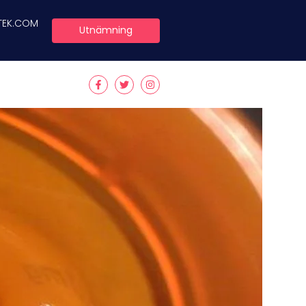
TEK.COM
Utnämning