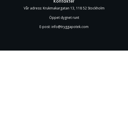
Kontakter
Vår adress: Krukmakargatan 13, 118 52 Stockholm
Öppet dygnet runt
E-post: info@tryggapotek.com