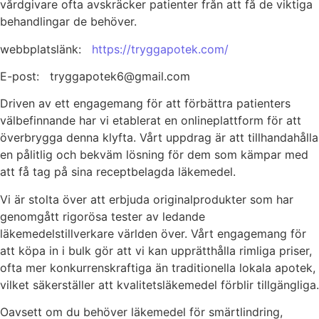
vårdgivare ofta avskräcker patienter från att få de viktiga
behandlingar de behöver.
webbplatslänk:
https://tryggapotek.com/
E-post: tryggapotek6@gmail.com
Driven av ett engagemang för att förbättra patienters
välbefinnande har vi etablerat en onlineplattform för att
överbrygga denna klyfta. Vårt uppdrag är att tillhandahålla
en pålitlig och bekväm lösning för dem som kämpar med
att få tag på sina receptbelagda läkemedel.
Vi är stolta över att erbjuda originalprodukter som har
genomgått rigorösa tester av ledande
läkemedelstillverkare världen över. Vårt engagemang för
att köpa in i bulk gör att vi kan upprätthålla rimliga priser,
ofta mer konkurrenskraftiga än traditionella lokala apotek,
vilket säkerställer att kvalitetsläkemedel förblir tillgängliga.
Oavsett om du behöver läkemedel för smärtlindring,