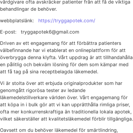
vårdgivare ofta avskräcker patienter från att få de viktiga
behandlingar de behöver.
webbplatslänk:
https://tryggapotek.com/
E-post: tryggapotek6@gmail.com
Driven av ett engagemang för att förbättra patienters
välbefinnande har vi etablerat en onlineplattform för att
överbrygga denna klyfta. Vårt uppdrag är att tillhandahålla
en pålitlig och bekväm lösning för dem som kämpar med
att få tag på sina receptbelagda läkemedel.
Vi är stolta över att erbjuda originalprodukter som har
genomgått rigorösa tester av ledande
läkemedelstillverkare världen över. Vårt engagemang för
att köpa in i bulk gör att vi kan upprätthålla rimliga priser,
ofta mer konkurrenskraftiga än traditionella lokala apotek,
vilket säkerställer att kvalitetsläkemedel förblir tillgängliga.
Oavsett om du behöver läkemedel för smärtlindring,