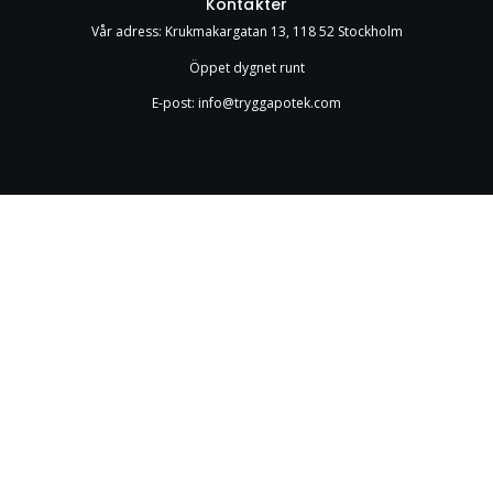
Kontakter
Vår adress: Krukmakargatan 13, 118 52 Stockholm
Öppet dygnet runt
E-post: info@tryggapotek.com