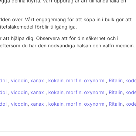
ygga denna klyfta. Vårt uppdrag är att tillhandahålla en
rlden över. Vårt engagemang för att köpa in i bulk gör att
itetsläkemedel förblir tillgängliga.
 att hjälpa dig. Observera att för din säkerhet och i
ig eftersom du har den nödvändiga hälsan och valfri medicin.
dol
,
vicodin
,
xanax
,
kokain
,
morfin
,
oxynorm
,
Ritalin
,
kode
dol
,
vicodin
,
xanax
,
kokain
,
morfin
,
oxynorm
,
Ritalin
,
kode
dol
,
vicodin
,
xanax
,
kokain
,
morfin
,
oxynorm
,
Ritalin
,
kode