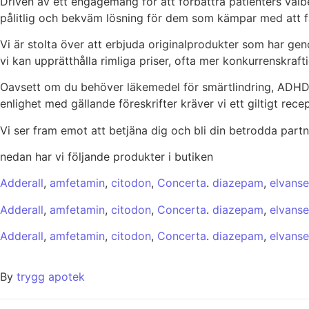
Driven av ett engagemang för att förbättra patienters välbe
pålitlig och bekväm lösning för dem som kämpar med att f
Vi är stolta över att erbjuda originalprodukter som har ge
vi kan upprätthålla rimliga priser, ofta mer konkurrenskraftig
Oavsett om du behöver läkemedel för smärtlindring, ADHD, can
enlighet med gällande föreskrifter kräver vi ett giltigt rec
Vi ser fram emot att betjäna dig och bli din betrodda partn
nedan har vi följande produkter i butiken
Adderall
,
amfetamin
,
citodon
,
Concerta
.
diazepam
,
elvanse
Adderall
,
amfetamin
,
citodon
,
Concerta
.
diazepam
,
elvanse
Adderall
,
amfetamin
,
citodon
,
Concerta
.
diazepam
,
elvanse
By
trygg apotek