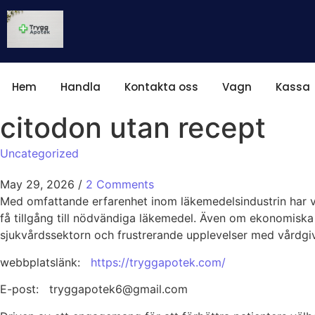
Hem
Handla
Kontakta oss
Vagn
Kassa
citodon utan recept
Uncategorized
May 29, 2026
/
2 Comments
Med omfattande erfarenhet inom läkemedelsindustrin har vi
få tillgång till nödvändiga läkemedel. Även om ekonomiska b
sjukvårdssektorn och frustrerande upplevelser med vårdgiva
webbplatslänk:
https://tryggapotek.com/
E-post: tryggapotek6@gmail.com