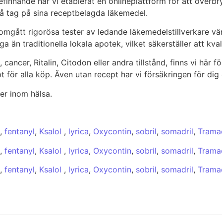
finnande har vi etablerat en onlineplattform för att överbr
å tag på sina receptbelagda läkemedel.
nomgått rigorösa tester av ledande läkemedelstillverkare vä
a än traditionella lokala apotek, vilket säkerställer att kval
cer, Ritalin, Citodon eller andra tillstånd, finns vi här för
ept för alla köp. Även utan recept har vi försäkringen för d
er inom hälsa.
,
fentanyl
,
Ksalol
,
lyrica
,
Oxycontin
,
sobril
,
somadril
,
Trama
,
fentanyl
,
Ksalol
,
lyrica
,
Oxycontin
,
sobril
,
somadril
,
Trama
,
fentanyl
,
Ksalol
,
lyrica
,
Oxycontin
,
sobril
,
somadril
,
Trama