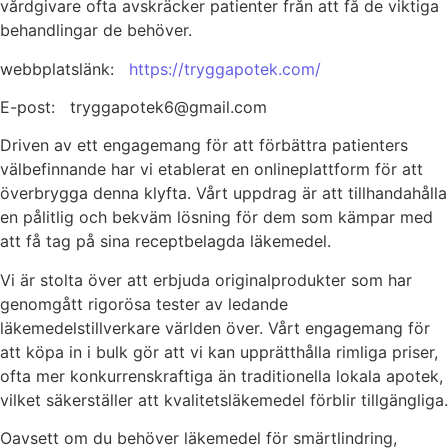
vårdgivare ofta avskräcker patienter från att få de viktiga
behandlingar de behöver.
webbplatslänk:
https://tryggapotek.com/
E-post: tryggapotek6@gmail.com
Driven av ett engagemang för att förbättra patienters
välbefinnande har vi etablerat en onlineplattform för att
överbrygga denna klyfta. Vårt uppdrag är att tillhandahålla
en pålitlig och bekväm lösning för dem som kämpar med
att få tag på sina receptbelagda läkemedel.
Vi är stolta över att erbjuda originalprodukter som har
genomgått rigorösa tester av ledande
läkemedelstillverkare världen över. Vårt engagemang för
att köpa in i bulk gör att vi kan upprätthålla rimliga priser,
ofta mer konkurrenskraftiga än traditionella lokala apotek,
vilket säkerställer att kvalitetsläkemedel förblir tillgängliga.
Oavsett om du behöver läkemedel för smärtlindring,