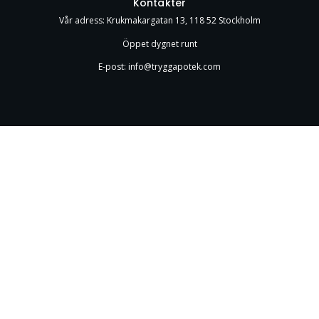
Kontakter
Vår adress: Krukmakargatan 13, 118 52 Stockholm
Öppet dygnet runt
E-post: info@tryggapotek.com